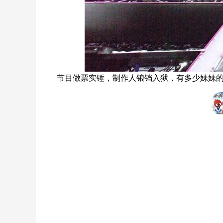
节目做票实锤，制作人锒铛入狱，有多少妹妹的