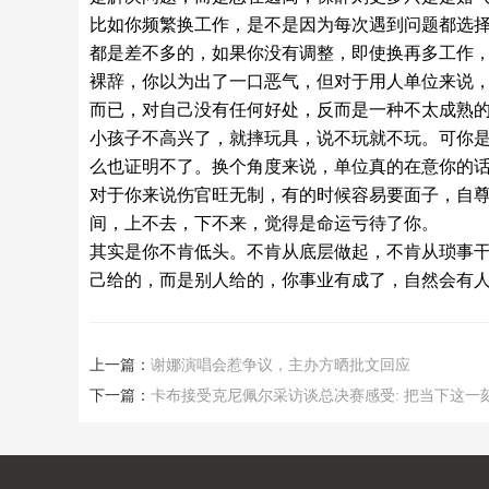
比如你频繁换工作，是不是因为每次遇到问题都选
都是差不多的，如果你没有调整，即使换再多工作
裸辞，你以为出了一口恶气，但对于用人单位来说
而已，对自己没有任何好处，反而是一种不太成熟
小孩子不高兴了，就摔玩具，说不玩就不玩。可你
么也证明不了。换个角度来说，单位真的在意你的
对于你来说伤官旺无制，有的时候容易要面子，自
间，上不去，下不来，觉得是命运亏待了你。
其实是你不肯低头。不肯从底层做起，不肯从琐事
己给的，而是别人给的，你事业有成了，自然会有
上一篇：
谢娜演唱会惹争议，主办方晒批文回应
下一篇：
卡布接受克尼佩尔采访谈总决赛感受: 把当下这一