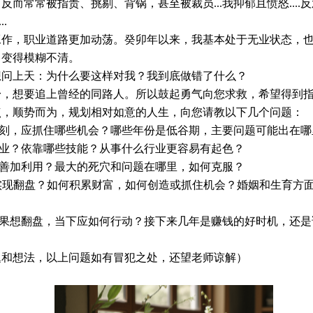
而常常被指责、挑剔、背锅，甚至被裁员...我抑郁且愤怒...
.
工作，职业道路更加动荡。癸卯年以来，我基本处于无业状态，
，变得模糊不清。
想问上天：为什么要这样对我？我到底做错了什么？
身，想要追上曾经的同路人。所以鼓起勇气向您求救，希望得到
点，顺势而为，规划相对如意的人生，向您请教以下几个问题：
时刻，应抓住哪些机会？哪些年份是低谷期，主要问题可能出在哪
创业？依靠哪些技能？从事什么行业更容易有起色？
何善加利用？最大的死穴和问题在哪里，如何克服？
方式实现翻盘？如何积累财富，如何创造或抓住机会？婚姻和生育
如果想翻盘，当下应如何行动？接下来几年是赚钱的好时机，还
题和想法，以上问题如有冒犯之处，还望老师谅解）