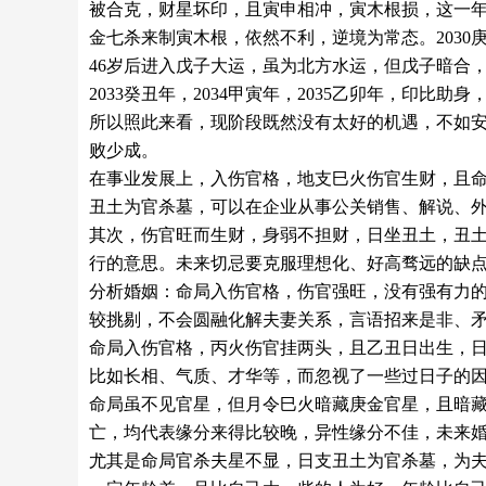
被合克，财星坏印，且寅申相冲，寅木根损，这一年
金七杀来制寅木根，依然不利，逆境为常态。203
46岁后进入戊子大运，虽为北方水运，但戊子暗合，
2033癸丑年，2034甲寅年，2035乙卯年，印
所以照此来看，现阶段既然没有太好的机遇，不如
败少成。
在事业发展上，入伤官格，地支巳火伤官生财，且
丑土为官杀墓，可以在企业从事公关销售、解说、
其次，伤官旺而生财，身弱不担财，日坐丑土，丑
行的意思。未来切忌要克服理想化、好高骛远的缺
分析婚姻：命局入伤官格，伤官强旺，没有强有力
较挑剔，不会圆融化解夫妻关系，言语招来是非、矛
命局入伤官格，丙火伤官挂两头，且乙丑日出生，
比如长相、气质、才华等，而忽视了一些过日子的因
命局虽不见官星，但月令巳火暗藏庚金官星，且暗
亡，均代表缘分来得比较晚，异性缘分不佳，未来
尤其是命局官杀夫星不显，日支丑土为官杀墓，为夫