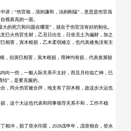
中讲：“伤官格，清则谦和，浊则刚猛”，意思是伤官虽
，自视甚高的一面。
最大的死穴和问题在哪里”，就在于伤官没有好的制化。
地支巳火伤官生财，乙丑日出生，日坐丑土为偏财，加之
寅巳相害，寅木根损，乙木柔弱难立，也代表难免没有主
的根，但寅巳相害，寅木根损，用神均有损，代表发展较
偏内向一些，一般人际关系不太好，而且月柱临亡神，巳
情结”，是要克服的。
相合，丙火伤官被合拌，地支有了卯木根，故这步大运也
根损，这个大运也代表和同事领导关系不和，工作不稳
丁相冲，损了癸水印星，2028戊申年，戊癸相合，癸水