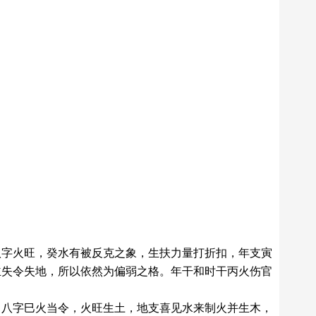
八字火旺，癸水有被反克之象，生扶力量打折扣，年支寅
主失令失地，所以依然为偏弱之格。年干和时干丙火伤官
。八字巳火当令，火旺生土，地支喜见水来制火并生木，