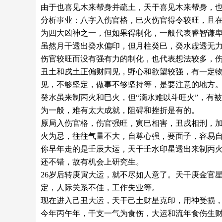
由于也喜见木来帮身并疏土，天干喜见木来帮身，
分析事业：八字入伤官格，巳火伤官得令较旺，且在
为四大凶神之一，但如果得制化，一般代表睿智谦
虽然月干透出癸水偏印，但月柱癸巳，癸水虚透无力
伤官较旺而没有强有力的制化，也代表想法较多，
丑土和戌土正偏财同见，野心和欲望较强，有一定
见，不够坚定，做事不够坚持等，是要注意的地方
癸水虽来制丙火和巳火，但“滴水难以斗旺火”，有
为一般，难有太大成就，阻碍和挫折是有的。
原局入伤官格，伤官强旺，寅巳相害，丑戌相刑，
火为忌，往往气量不大，自尊心强，要面子，容易自
你早年走的是壬辰大运，天干壬水印星透出来制丙
还不错，故有机会上研究生。
26岁后转庚寅大运，就不尽如人意了。天干庚金官
定，人际关系不佳，工作失业等。
现在进入己丑大运，天干己土财星克印，用神受损
今年丙午年，干支一气为食伤，大运和流年食伤生财，