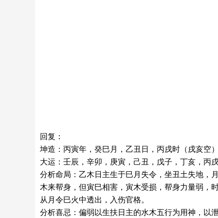
回复：
坤造：丙寅年，癸巳月，乙丑日，丙戌时（戌亥空
大运：壬辰，辛卯，庚寅，己丑，戊子，丁亥，丙戌
分析命局：乙木日主生于巳月失令，坐丑土失地，
木来帮身，但寅巳相害，寅木受损，帮身力量弱，
从月令巳火中透出，入伤官格。
分析喜忌：偏弱以生扶日主的水木五行为用神，以