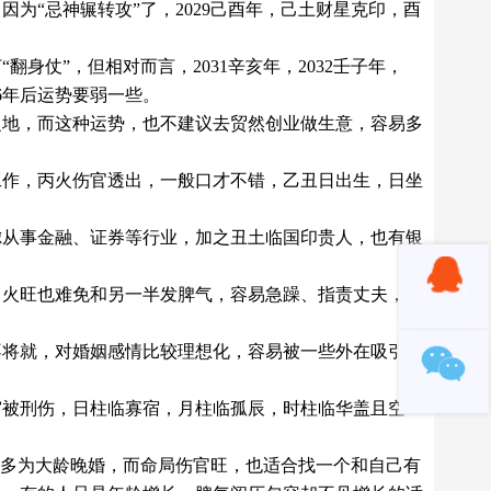
为“忌神辗转攻”了，2029己酉年，己土财星克印，酉
。
仗”，但相对而言，2031辛亥年，2032壬子年，
36年后运势要弱一些。
之地，而这种运势，也不建议去贸然创业做生意，容易多
工作，丙火伤官透出，一般口才不错，乙丑日出生，日坐
。
虑从事金融、证券等行业，加之丑土临国印贵人，也有银
，火旺也难免和另一半发脾气，容易急躁、指责丈夫，比
不将就，对婚姻感情比较理想化，容易被一些外在吸引，
宫被刑伤，日柱临寡宿，月柱临孤辰，时柱临华盖且空
，多为大龄晚婚，而命局伤官旺，也适合找一个和自己有