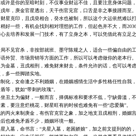
或许是你的至暗时刻，不仅事业财运不佳，且要注意身体问题，因
0庚戌年，庚金官星透出，天干伤官见官，口舌是非之事接踵而至
财星克印，且戊癸相合，癸水也被制，所以这个大运依然难以打“翻身
比助身，稍好一些，有机会找到相对理想的工作，但起色并不大，而20
安心去培养和发展一门技术，有了立身之本，可以凭借此有立足
命局不见官杀，非按部就班、墨守陈规之人，适合一些偏自由的
外语外贸、市场营销等方面的工作，所以可以考虑做你的老本行
土为金墓，丑戌相刑，难免财来财去，条件允许的话，也可以考
点，多一些脚踏实地。
的制化，女命逢之不利婚姻，在婚姻感情生活中多性格任性自我
盾等，犹如“带刺的玫瑰”。
日坐丑土为偏财，一般而言，择偶标准和要求不低，宁缺毋滥，
素，要注意烂桃花，财星旺有的时候也难免有一些“恋爱脑”。
藏的丙火来制庚金，有伤官克官之象，加之地支丑戌相刑，婚姻
婚后也难免矛盾不少，婚姻环境一般。
星入墓，命书言：“夫星入墓，老困娇娘”，加之前文提到的的