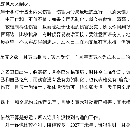
也喜见水来制火。
年干和时干透出丙火伤官，伤官为命局最旺的五行，《滴天髓》
卑，中正仁和，不偏不倚，如果伤官无制化，就会有傲慢、清高
，较难制得住伤官，反而被处于旺地的伤官反克，所以你问到“
伤官高透，比较挑剔，有时候容易说话直接，要注意言语伤人，
物质欲望，不太容易得到满足。乙木日主在地支虽有寅木根，但
。
被反克之象，且寅巳相害，寅木受伤，而且年支寅木为乙木日主
加之乙丑日出生，临寡宿，月令巳火临孤辰，时柱空亡临华盖，
己和自己怄气，而伤官没有强有力的制化，也代表难免有“瑜亮
火伤官，且辰土为湿土，整体运势尚可，转辛卯大运，天干丙辛
星透出，和命局构成伤官见官，且地支寅木引动寅巳相害，寅木
，依然不算是好运，所以近几年没找到合适的工作。
对于你也比较不利，阻碍较多，2027丁未年，谁狠生财，且癸