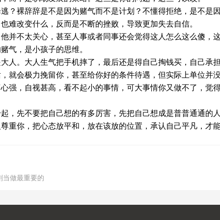
择逃？裸辞辞是不是因为赌气而不是计划？不懂得拒绝，是不是
，也难改变什么，反而是不断的挫败，导致更加失去自信。
，他并不太关心，甚至人事或者同事还会觉得这人怎么这么傻，
的赌气，是小孩子的思维。
是大人。大人生气把手机摔了，最后还是得自己掏钱买，自己承
话，就会极力挽留你，甚至给你好的条件待遇，但实际上单位并
尊心强，自视甚高，看不起小的事情，可大事情你又做不了，觉
干起，先不要把自己想的有多厉害，先把自己想成是普普通通的
人尊重你，把心态放平和，放在该放的位置，承认自己平凡，才
刻当做最重要的