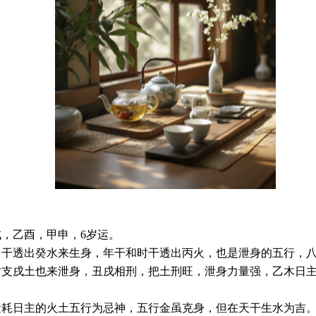
）
，乙酉，甲申，6岁运。
月干透出癸水来生身，年干和时干透出丙火，也是泄身的五行，
时支戌土也来泄身，丑戌相刑，把土刑旺，泄身力量强，乙木日
泄耗日主的火土五行为忌神，五行金虽克身，但在天干生水为吉