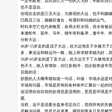
一定年龄差、且比自己大一些的人为好，年龄比自
也不是适合。
你现在走的是己丑大运，为寡宿的大运，也不利姻缘，
巳酉丑三合，婚姻宫逢合，有遇到和结婚的运气。
时柱本空亡也代表晚育，命局火旺水弱，癸水有被
来逢蛇年、鼠年、马年、猪年有利备孕，逢牛年、
分析大运：
46岁-55岁走的是戊子大运，此大运地支子水被
多，事业运和财运均一般，能上班求财求稳为好，其中，2
56岁-65岁走的是丁亥大运，此大运天干丁火被
色不大，收入有增加，但巳亥相冲，也比较奔波辛苦，要
后面的话：
炒股的人大概率都知道一句话，叫做：市场永远是
市场有问题，市场是所有的各种条件汇聚在一起的
这话用在你目前的处境也是适用的，意思是环境是
题。
当然，这不是说要全盘来否定自己，觉得所有的失
是解决问题，而是总在逃离，裸辞则更多只是是赌