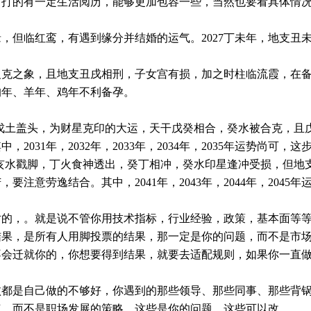
己打的有一定生活阅历，能够更加包容一些，当然也要看具体情
但临红鸾，有遇到缘分并结婚的运气。2027丁未年，地支丑未
反克之象，且地支丑戌相刑，子女宫有损，加之时柱临流霞，在
狗年、羊年、鸡年不利备孕。
天干戊土盖头，为财星克印的大运，天干戊癸相合，癸水被合克，
031年，2032年，2033年，2034年，2035年运势尚可
地支亥水戳脚，丁火食神透出，癸丁相冲，癸水印星逢冲受损，但
注意劳逸结合。其中，2041年，2043年，2044年，204
对的，。就是说不管你用技术指标，行业经验，政策，基本面等
结果，是所有人用脚投票的结果，那一定是你的问题，而不是市
不会迁就你的，你想要得到结果，就要去适配规则，如果你一直
败都是自己做的不够好，你遇到的那些领导、那些同事、那些背
气，而不是职场发展的策略。这些是你的问题，这些可以改。