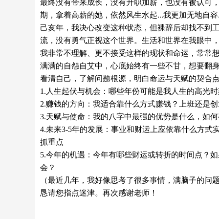
最终没有带来成长，没有升职加薪，也没有被认可，反
期，拿着高薪的她，依然风生水起...我更加无地自容..
己亥年，我决心改变这种状态，但裸辞后却找不到
流，没有勇气正视这个世界。生活和世界在我眼中
我非常不理解、更不接受这样的现状和命运，常常
满满的自怨自艾中，心底始终有一些不甘，想要翻
看清自己，了解问题根源，明白命运与天赋的契合
1.人生起伏与机会：哪些年份可能是我人生的高光
2.赚钱的方向：我适合靠什么方式赚钱？上班还是
3.天赋与使命：我的八字中最强的优势是什么，如
4.未来3-5年的发展：事业和财运上应依靠什么
抓重点
5.今年的机遇：今年有哪些财运或转折的时间点？
会？
（最近几年，我好像思考了很多事情，满脑子的问
恳请您指点迷津。再次感谢老师！